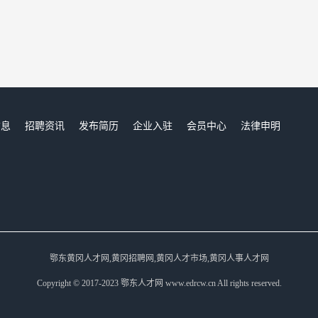
信息
招聘资讯
发布简历
企业入驻
会员中心
法律申明
们
鄂东黄冈人才网,黄冈招聘网,黄冈人才市场,黄冈人事人才网
Copyright © 2017-2023 鄂东人才网 www.edrcw.cn All rights reserved.