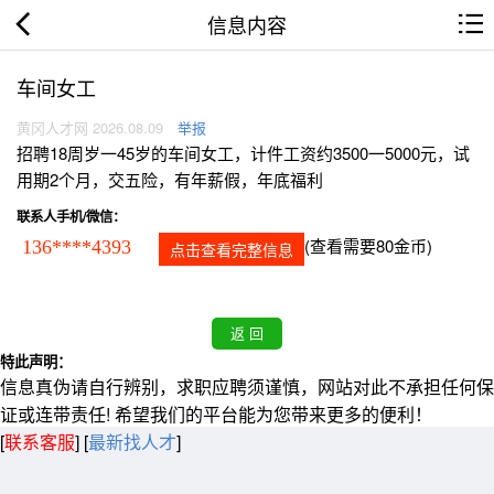
信息内容
车间女工
黄冈人才网 2026.08.09
举报
招聘18周岁一45岁的车间女工，计件工资约3500一5000元，试
用期2个月，交五险，有年薪假，年底福利
联系人手机/微信：
(查看需要80金币)
136****4393
点击查看完整信息
特此声明：
信息真伪请自行辨别，求职应聘须谨慎，网站对此不承担任何保
证或连带责任! 希望我们的平台能为您带来更多的便利！
[
联系客服
]
[
最新找人才
]