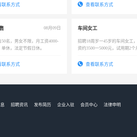
。
看联系方式
查看联系方式
售
08月09日
车间女工
50名，男女不限，月工资4000-
招聘18周岁一45岁的车间女工
元，单休，法定节假日休。
资约3500一5000元，试用期2
险，有年薪假，年底福利
看联系方式
查看联系方式
信息
招聘资讯
发布简历
企业入驻
会员中心
法律申明
们