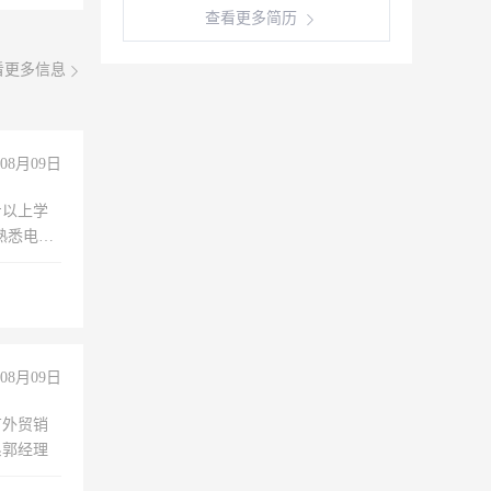
查看更多简历
看更多信息
08月09日
专以上学
，熟悉电脑
队精神，
险，
08月09日
有外贸销
系郭经理