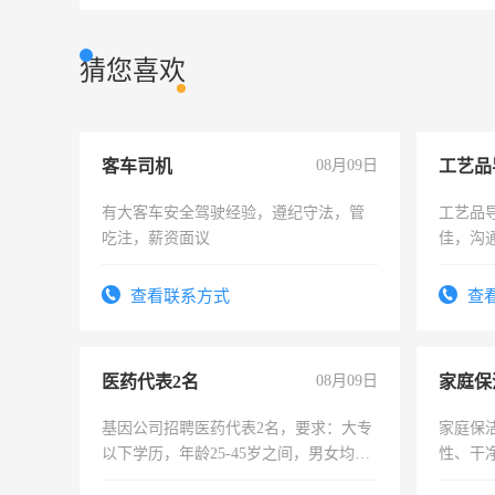
猜您喜欢
客车司机
08月09日
工艺品
有大客车安全驾驶经验，遵纪守法，管
工艺品导
吃注，薪资面议
佳，沟
上进心
查看联系方式
查
医药代表2名
08月09日
家庭保
基因公司招聘医药代表2名，要求：大专
家庭保
以下学历，年龄25-45岁之间，男女均
性、干净
可，需要具有营销经验，从事过医药代
时间灵