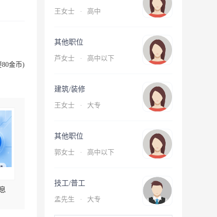
王女士
·
高中
其他职位
芦女士
·
高中以下
80金币)
建筑/装修
王女士
·
大专
其他职位
郭女士
·
高中以下
技工/普工
息
孟先生
·
大专