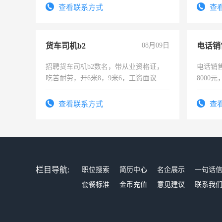
表或者有医学资质的优先，底薪+绩效，
太太等
查看联系方式
查
交五险。
货车司机b2
08月09日
电话销
招聘货车司机b2数名，带从业资格证，
电话销售
吃苦耐劳，开6米8，9米6，工资面议
8000
查看联系方式
查
栏目导航:
职位搜索
简历中心
名企展示
一句话
套餐标准
金币充值
意见建议
联系我