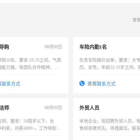
查
导购
08月09日
车险内勤1名
购10名，要求;18-35之间，气质
负责车险报价出单，要求：大
通能力强，有团队合作精神，有
历，女性，年龄22-35岁之间
，有工作经验者优先！
操作，工作态度认真，具有团
试用期1-3个月，转正后交纳五
看联系方式
查看联系方式
洁师
08月09日
外贸人员
洁师。要求：50周岁以下、女
本地企业，现招聘外贸人员，
利索，月薪4000+，工作轻松，
售经验者优先，待遇面议。联
活，不需坐班，适合宝妈、全职